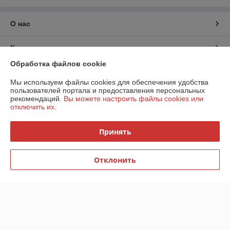
О нас
Контакты
Обработка файлов cookie
Доставка и оплата
Мы используем файлы cookies для обеспечения удобства
пользователей портала и предоставления персональных
График работы
рекомендаций.
Вы можете настроить файлы cookies или
отключить их.
Полная версия сайта
Принять
Политика обработки cookies
Отклонить
Сайт создан на платформе Deal.by